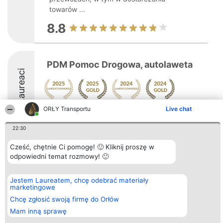
towarów ...
8.8
PDM Pomoc Drogowa, autolaweta
Laureaci
ORŁY Transportu
Live chat
10
22:30
Cześć, chętnie Ci pomogę! 🙂 Kliknij proszę w
Organizator plebiscytu
Plebiscyt
Kontakt
odpowiedni temat rozmowy! 🙂
Bright Side Solutions sp. z o.
Laureaci
Kontakt
o. sp. k.
Lista
ul. Ruska 22
wszystkich
Wrocław 50-079
Laureatów
Jestem Laureatem, chcę odebrać materiały
KRS 0000749100 | Regon
Zasady
marketingowe
381313360 | NIP 8943132676
Regulamin
Chcę zgłosić swoją firmę do Orłów
+48 508 492 400
Polityka
Prywatności
Mam inną sprawę