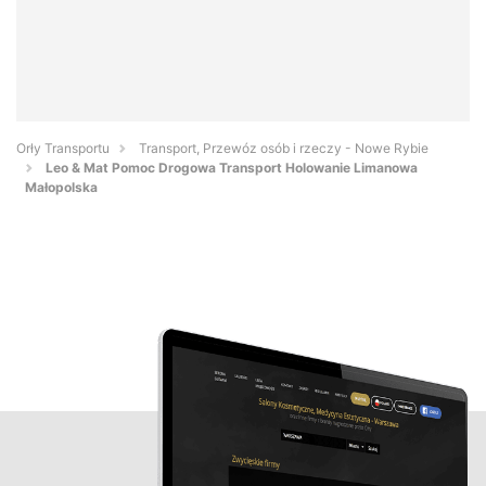
Orły Transportu
Transport, Przewóz osób i rzeczy - Nowe Rybie
Leo & Mat Pomoc Drogowa Transport Holowanie Limanowa
Małopolska