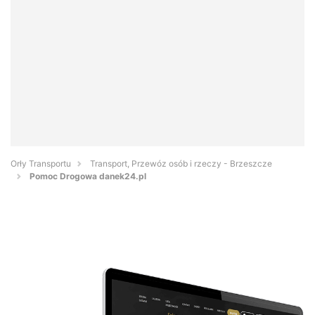
Orły Transportu
Transport, Przewóz osób i rzeczy - Brzeszcze
Pomoc Drogowa danek24.pl