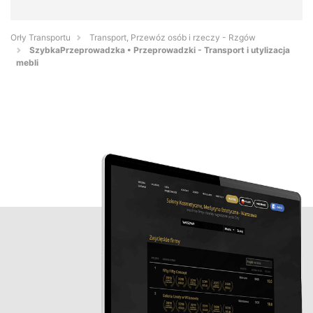
Orły Transportu
Transport, Przewóz osób i rzeczy - Rzgów
SzybkaPrzeprowadzka • Przeprowadzki - Transport i utylizacja
mebli