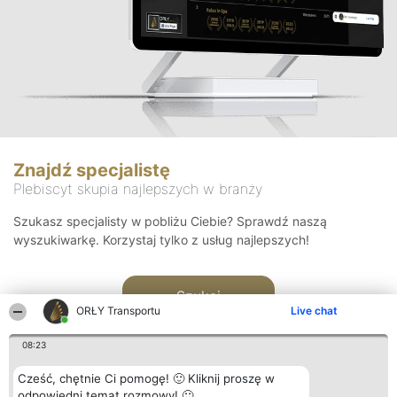
Znajdź specjalistę
Plebiscyt skupia najlepszych w branży
Szukasz specjalisty w pobliżu Ciebie? Sprawdź naszą
wyszukiwarkę. Korzystaj tylko z usług najlepszych!
Szukaj
ORŁY Transportu
Live chat
08:23
Cześć, chętnie Ci pomogę! 🙂 Kliknij proszę w
odpowiedni temat rozmowy! 🙂