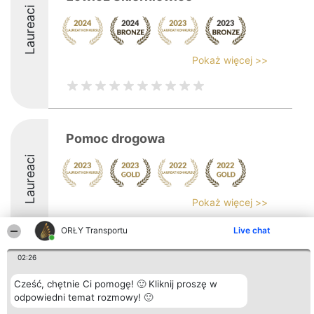
Laureaci
Pokaż więcej >>
Pomoc drogowa
Laureaci
Pokaż więcej >>
ORŁY Transportu
Live chat
02:26
Organizator plebiscytu
Plebiscyt
Kontakt
Cześć, chętnie Ci pomogę! 🙂 Kliknij proszę w
Bright Side Solutions sp. z o.
Laureaci
Kontakt
odpowiedni temat rozmowy! 🙂
o. sp. k.
Lista
ul. Ruska 22
wszystkich