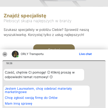
Znajdź specjalistę
Plebiscyt skupia najlepszych w branży
Szukasz specjalisty w pobliżu Ciebie? Sprawdź naszą
wyszukiwarkę. Korzystaj tylko z usług najlepszych!
Szukaj
ORŁY Transportu
Live chat
18:26
Cześć, chętnie Ci pomogę! 🙂 Kliknij proszę w
odpowiedni temat rozmowy! 🙂
Organizator plebiscytu
Plebiscyt
Kontakt
Jestem Laureatem, chcę odebrać materiały
Bright Side Solutions sp. z o.
Laureaci
Kontakt
marketingowe
o. sp. k.
Lista
ul. Ruska 22
wszystkich
Chcę zgłosić swoją firmę do Orłów
Wrocław 50-079
Laureatów
Mam inną sprawę
KRS 0000749100 | Regon
Zasady
381313360 | NIP 8943132676
Regulamin