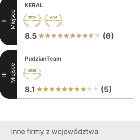
KERAL
Miejsce
II
8.5
(6)
PudzianTeam
Miejsce
III
8.1
(5)
Inne firmy z województwa