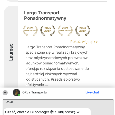
Largo Transport
Ponadnormatywny
Pokaż więcej >>
Laureaci
Largo Transport Ponadnormatywny
specjalizuje się w realizacji krajowych
oraz międzynarodowych przewozów
ładunków ponadnormatywnych,
oferując rozwiązania dostosowane do
najbardziej złożonych wyzwań
logistycznych. Przedsiębiorstwo
efektywnie ...
ORŁY Transportu
Live chat
9
03:42
Cześć, chętnie Ci pomogę! 🙂 Kliknij proszę w
Organizator plebiscytu
Plebiscyt
Kontakt