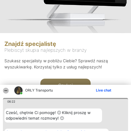
Znajdź specjalistę
Plebiscyt skupia najlepszych w branży
Szukasz specjalisty w pobliżu Ciebie? Sprawdź naszą
wyszukiwarkę. Korzystaj tylko z usług najlepszych!
Szukaj
ORŁY Transportu
Live chat
06:22
Cześć, chętnie Ci pomogę! 🙂 Kliknij proszę w
odpowiedni temat rozmowy! 🙂
Organizator plebiscytu
Plebiscyt
Kontakt