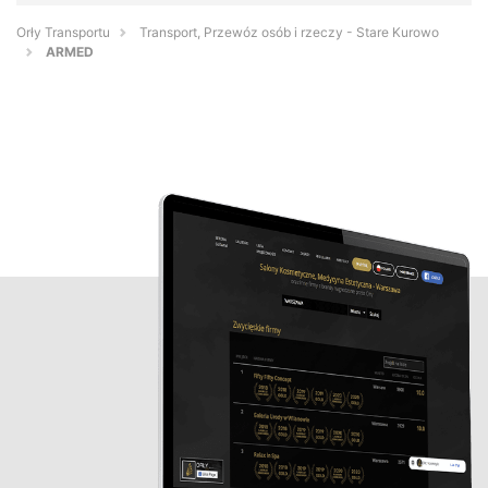
Orły Transportu
Transport, Przewóz osób i rzeczy - Stare Kurowo
ARMED