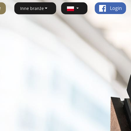
ę
Login
Inne branże