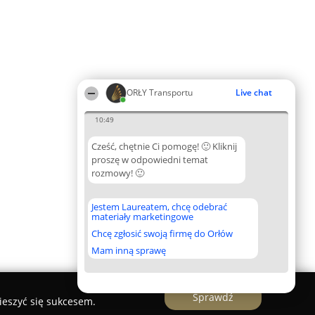
ORŁY Transportu
Live chat
10:49
Cześć, chętnie Ci pomogę! 🙂 Kliknij
proszę w odpowiedni temat
rozmowy! 🙂
Jestem Laureatem, chcę odebrać
materiały marketingowe
Chcę zgłosić swoją firmę do Orłów
Mam inną sprawę
Sprawdź
ieszyć się sukcesem.