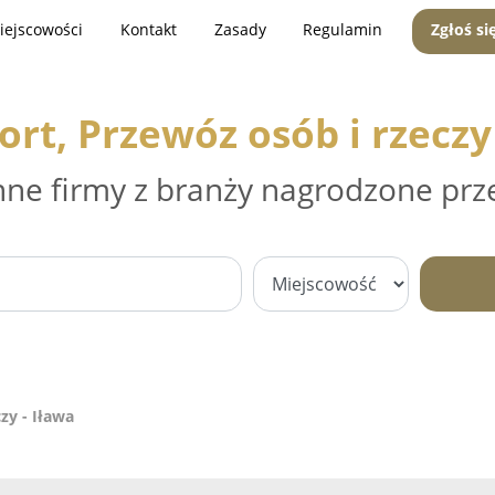
iejscowości
Kontakt
Zasady
Regulamin
Zgłoś si
rt, Przewóz osób i rzeczy
nne firmy z branży nagrodzone prz
zy - Iława