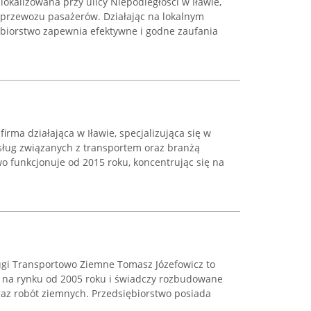
lokalizowana przy ulicy Niepodległości w Iławie,
e przewozu pasażerów. Działając na lokalnym
biorstwo zapewnia efektywne i godne zaufania
firma działająca w Iławie, specjalizująca się w
ług związanych z transportem oraz branżą
o funkcjonuje od 2015 roku, koncentrując się na
ugi Transportowo Ziemne Tomasz Józefowicz to
je na rynku od 2005 roku i świadczy rozbudowane
raz robót ziemnych. Przedsiębiorstwo posiada