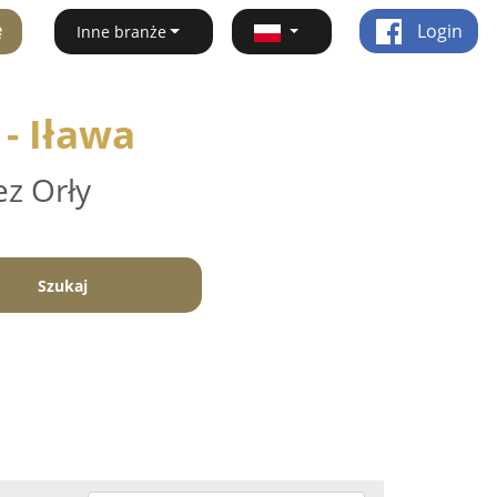
ę
Login
Inne branże
 - Iława
ez Orły
Szukaj