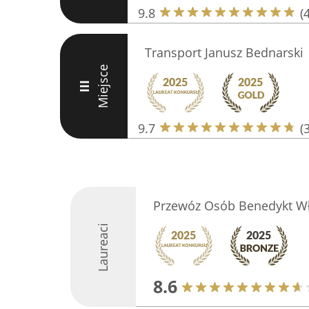
9.8
(
Transport Janusz Bednarski
Miejsce
III
9.7
(
Przewóz Osób Benedykt W
Laureaci
8.6