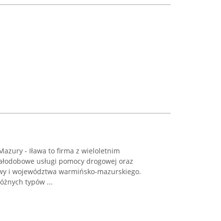
zury - Iława to firma z wieloletnim
ałodobowe usługi pomocy drogowej oraz
awy i województwa warmińsko-mazurskiego.
różnych typów ...