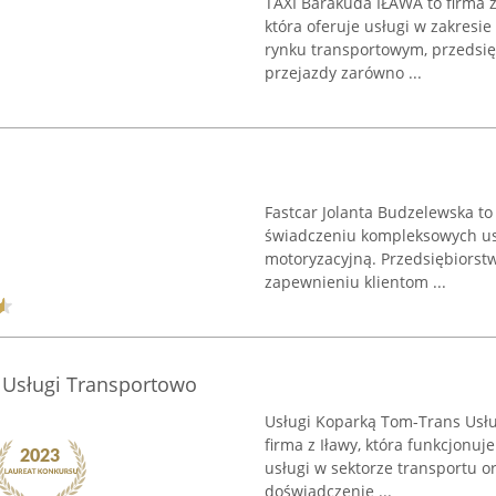
TAXI Barakuda IŁAWA to firma z
która oferuje usługi w zakresi
rynku transportowym, przedsię
przejazdy zarówno ...
Fastcar Jolanta Budzelewska to 
świadczeniu kompleksowych us
motoryzacyjną. Przedsiębiorstw
zapewnieniu klientom ...
 Usługi Transportowo
Usługi Koparką Tom-Trans Usł
firma z Iławy, która funkcjonu
usługi w sektorze transportu o
doświadczenie ...