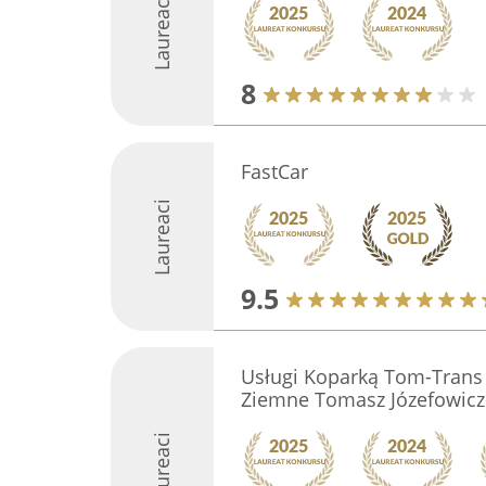
Laureaci
8
FastCar
Laureaci
9.5
Usługi Koparką Tom-Trans
Ziemne Tomasz Józefowicz
Laureaci