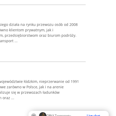
kiego działa na rynku przewozu osób od 2008
równo klientom prywatnym, jak i
om, przedsiębiorstwom oraz biurom podróży.
ansport ...
 województwie łódzkim, nieprzerwanie od 1991
owe zarówno w Polsce, jak i na arenie
lizuje się w przewozach ładunków
oraz ...
ORŁY Transportu
Live chat