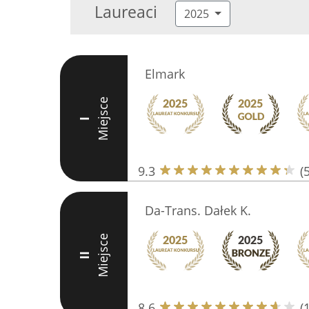
Laureaci
2025
Elmark
Miejsce
I
9.3
(
Da-Trans. Dałek K.
Miejsce
II
8.6
(