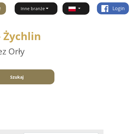
ę
Login
Inne branże
 Żychlin
ez Orły
Szukaj