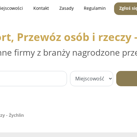
iejscowości
Kontakt
Zasady
Regulamin
Zgłoś si
rt, Przewóz osób i rzeczy -
nne firmy z branży nagrodzone prz
zy - Żychlin