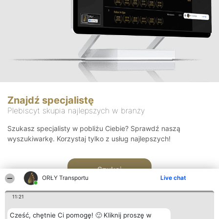
Znajdź specjalistę
Plebiscyt skupia najlepszych w branży
Szukasz specjalisty w pobliżu Ciebie? Sprawdź naszą
wyszukiwarkę. Korzystaj tylko z usług najlepszych!
Szukaj
ORŁY Transportu
Live chat
11:21
Cześć, chętnie Ci pomogę! 🙂 Kliknij proszę w