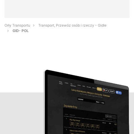
Orły Transportu
Transport, Przewóz osób i rzeczy - Gidle
GID- POL