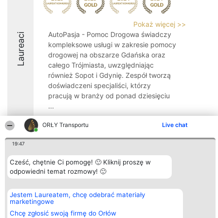
Pokaż więcej >>
AutoPasja - Pomoc Drogowa świadczy
Laureaci
kompleksowe usługi w zakresie pomocy
drogowej na obszarze Gdańska oraz
całego Trójmiasta, uwzględniając
również Sopot i Gdynię. Zespół tworzą
doświadczeni specjaliści, którzy
pracują w branży od ponad dziesięciu
...
10
ORŁY Transportu
Live chat
19:47
Organizator plebiscytu
Plebiscyt
Kontakt
Cześć, chętnie Ci pomogę! 🙂 Kliknij proszę w
Bright Side Solutions sp. z o.
Laureaci
Kontakt
odpowiedni temat rozmowy! 🙂
o. sp. k.
Lista
ul. Ruska 22
wszystkich
Wrocław 50-079
Laureatów
Jestem Laureatem, chcę odebrać materiały
KRS 0000749100 | Regon
Zasady
marketingowe
381313360 | NIP 8943132676
Regulamin
+48 508 492 400
Polityka
Chcę zgłosić swoją firmę do Orłów
Prywatności