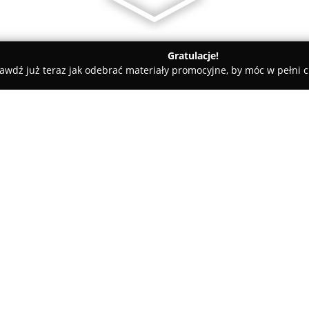
Gratulacje!
awdź już teraz jak odebrać materiały promocyjne, by móc w pełni c
zy - Gdańsk
AutoPasja - Pomoc Drogowa
O firmie:
AutoPasja - Pomoc Drogowa
ś
drogowej na obszarze Gdańska 
Sopot i Gdynię. Zespół tworzą 
od ponad dziesięciu lat, zapew
Pokaż więcej >>
nieprzewidzianych sytuacjach
Firma oferuje pełen wachlarz 