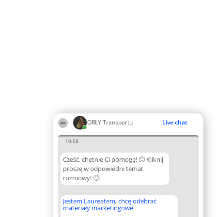
ORŁY Transportu
Live chat
10:58
Cześć, chętnie Ci pomogę! 🙂 Kliknij
proszę w odpowiedni temat
rozmowy! 🙂
Jestem Laureatem, chcę odebrać
materiały marketingowe