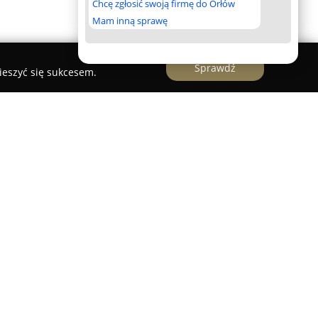
Chcę zgłosić swoją firmę do Orłów
Mam inną sprawę
Sprawdź
ieszyć się sukcesem.
wiadczy kompleksowe usługi w zakresie pomocy
oraz całego Trójmiasta, uwzględniając również
doświadczeni specjaliści, którzy pracują w branży
niając profesjonalne wsparcie w nagłych i
 drogowych.
usług dostępnych przez całą dobę, przez siedem