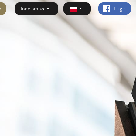
ę
Login
Inne branże