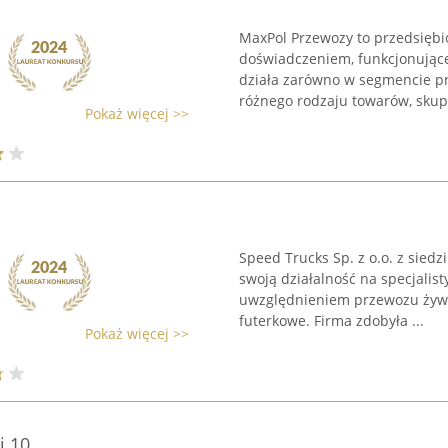
MaxPol Przewozy to przedsiębi
doświadczeniem, funkcjonujące
działa zarówno w segmencie pr
różnego rodzaju towarów, skupia
Pokaż więcej >>
Speed Trucks Sp. z o.o. z sied
swoją działalność na specjali
uwzględnieniem przewozu żywyc
futerkowe. Firma zdobyła ...
Pokaż więcej >>
i 10