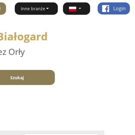
ę
Login
Inne branże
 Białogard
ez Orły
Szukaj