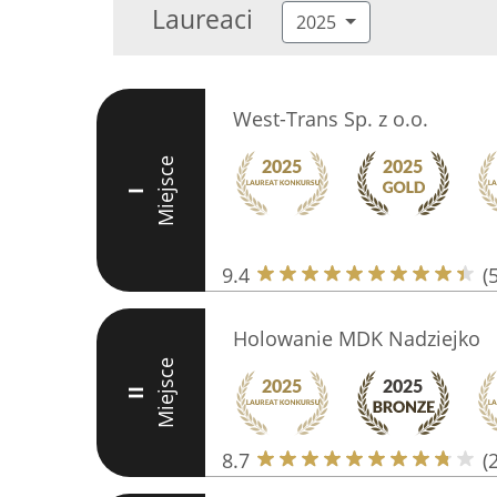
Laureaci
2025
West-Trans Sp. z o.o.
Miejsce
I
9.4
(
Holowanie MDK Nadziejko
Miejsce
II
8.7
(