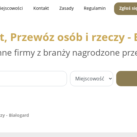
iejscowości
Kontakt
Zasady
Regulamin
Zgłoś si
, Przewóz osób i rzeczy -
nne firmy z branży nagrodzone prz
zy - Białogard