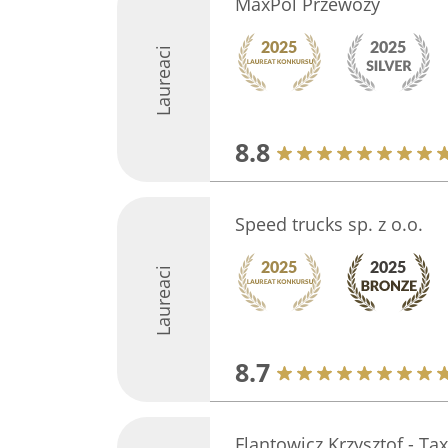
MaxPol Przewozy
Laureaci
8.8
Speed trucks sp. z o.o.
Laureaci
8.7
Flantowicz Krzysztof - Tax