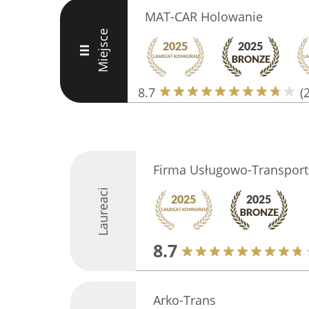
MAT-CAR Holowanie
Miejsce
III
8.7
(
Firma Usługowo-Transpor
Laureaci
8.7
Arko-Trans