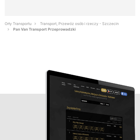
Orły Transportu
Transport, Przewóz osób i rzeczy - Szczecin
Pan Van Transport Przeprowadzki