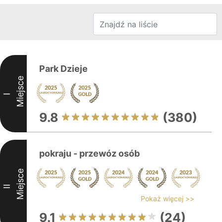
Park Dzieje
Miejsce
I
9.8
(380)
pokraju - przewóz osób
Miejsce
II
Pokaż więcej >>
9.1
(24)