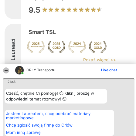
9.5
Smart TSL
Laureaci
Pokaż więcej >>
9.2
ORŁY Transportu
Live chat
21:48
Organizator plebiscytu
Plebiscyt
Kontakt
Cześć, chętnie Ci pomogę! 🙂 Kliknij proszę w
Bright Side Solutions sp. z o.
Laureaci
Kontakt
odpowiedni temat rozmowy! 🙂
o. sp. k.
Lista
ul. Ruska 22
wszystkich
Wrocław 50-079
Laureatów
Jestem Laureatem, chcę odebrać materiały
KRS 0000749100 | Regon
Zasady
marketingowe
381313360 | NIP 8943132676
Regulamin
+48 508 492 400
Chcę zgłosić swoją firmę do Orłów
Polityka
Prywatności
Mam inną sprawę