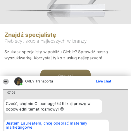
Znajdź specjalistę
Plebiscyt skupia najlepszych w branży
Szukasz specjalisty w pobliżu Ciebie? Sprawdź naszą
wyszukiwarkę. Korzystaj tylko z usług najlepszych!
Szukaj
ORŁY Transportu
Live chat
07:05
Cześć, chętnie Ci pomogę! 🙂 Kliknij proszę w
odpowiedni temat rozmowy! 🙂
Organizator plebiscytu
Plebiscyt
Kontakt
Jestem Laureatem, chcę odebrać materiały
Bright Side Solutions sp. z o.
Laureaci
Kontakt
marketingowe
o. sp. k.
Lista