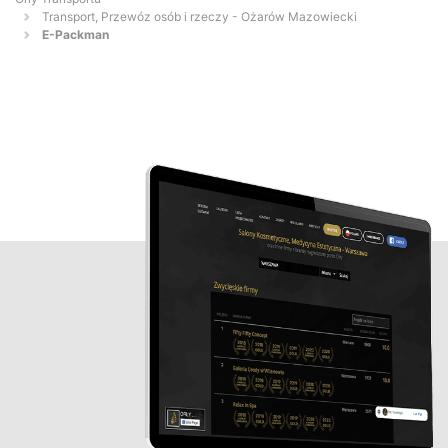
Transport, Przewóz osób i rzeczy - Ożarów Mazowiecki
E-Packman