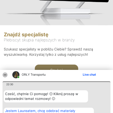
Znajdź specjalistę
Plebiscyt skupia najlepszych w branży
Szukasz specjalisty w pobliżu Ciebie? Sprawdź naszą
wyszukiwarkę. Korzystaj tylko z usług najlepszych!
Szukaj
ORŁY Transportu
Live chat
22:30
Cześć, chętnie Ci pomogę! 🙂 Kliknij proszę w
odpowiedni temat rozmowy! 🙂
Organizator plebiscytu
Plebiscyt
Kontakt
Jestem Laureatem, chcę odebrać materiały
Bright Side Solutions sp. z o.
Laureaci
Kontakt