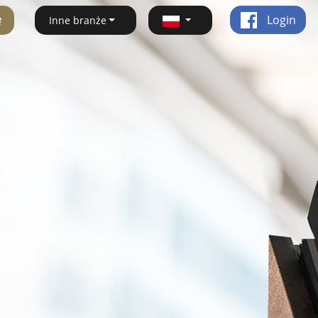
ę
Login
Inne branże