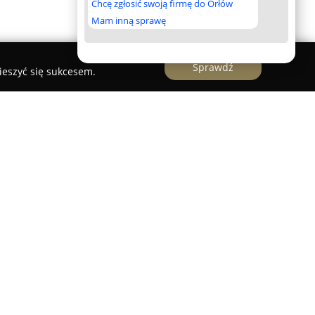
Chcę zgłosić swoją firmę do Orłów
Mam inną sprawę
Sprawdź
ieszyć się sukcesem.
two działające od 2014 roku, którego główną
nsport międzynarodowy na terenie Europy.
rajów Unii Europejskiej, a także w Szwajcarii,
i. Firma koncentruje się na ekspresowych
ówkami, każda z nich może przewieźć do 10