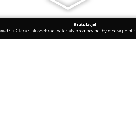
Gratulacje!
awdź już teraz jak odebrać materiały promocyjne, by móc w pełni c
y - Koszalin
Cargo Europe Marcin Andraczko sp.k.
k.
O firmie:
Cargo Europe
to przedsiębiors
specjalizacją jest drogowy tra
Obsługuje przewozy na terenie k
Wielkiej Brytanii oraz Norwegi
przewozach niewielkimi ciężar
europalet.