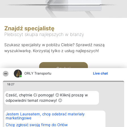
Znajdź specjalistę
Plebiscyt skupia najlepszych w branży
Szukasz specjalisty w pobliżu Ciebie? Sprawdź naszą
wyszukiwarkę. Korzystaj tylko z usług najlepszych!
Szukaj
ORŁY Transportu
Live chat
18:27
Cześć, chętnie Ci pomogę! 🙂 Kliknij proszę w
odpowiedni temat rozmowy! 🙂
Organizator plebiscytu
Plebiscyt
Kontakt
Jestem Laureatem, chcę odebrać materiały
Bright Side Solutions sp. z o.
Laureaci
Kontakt
marketingowe
o. sp. k.
Lista
ul. Ruska 22
wszystkich
Chcę zgłosić swoją firmę do Orłów