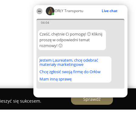
ORŁY Transportu
Live chat
04:04
Cześć, chętnie Ci pomogę! 🙂 Kliknij
proszę w odpowiedni temat
rozmowy! 🙂
Jestem Laureatem, chcę odebrać
materiały marketingowe
Chcę zgłosić swoją firmę do Orłów
Mam inną sprawę
Sprawdź
ieszyć się sukcesem.