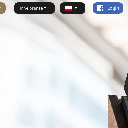
ę
Login
Inne branże