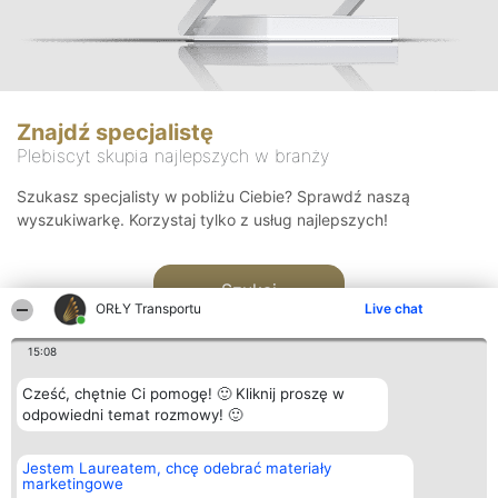
Znajdź specjalistę
Plebiscyt skupia najlepszych w branży
Szukasz specjalisty w pobliżu Ciebie? Sprawdź naszą
wyszukiwarkę. Korzystaj tylko z usług najlepszych!
Szukaj
ORŁY Transportu
Live chat
15:08
Cześć, chętnie Ci pomogę! 🙂 Kliknij proszę w
odpowiedni temat rozmowy! 🙂
Organizator plebiscytu
Plebiscyt
Kontakt
Jestem Laureatem, chcę odebrać materiały
Bright Side Solutions sp. z o.
Laureaci
Kontakt
marketingowe
o. sp. k.
Lista