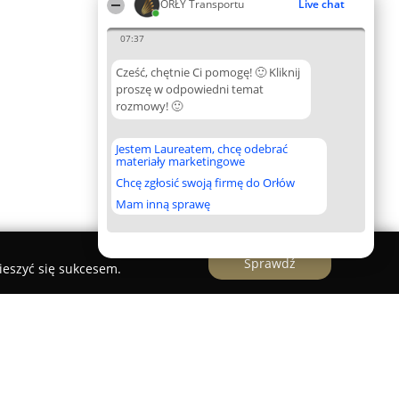
ORŁY Transportu
Live chat
07:37
Cześć, chętnie Ci pomogę! 🙂 Kliknij
proszę w odpowiedni temat
rozmowy! 🙂
Jestem Laureatem, chcę odebrać
materiały marketingowe
Chcę zgłosić swoją firmę do Orłów
Mam inną sprawę
Sprawdź
ieszyć się sukcesem.