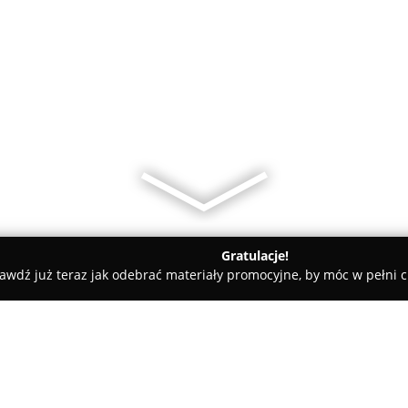
Gratulacje!
awdź już teraz jak odebrać materiały promocyjne, by móc w pełni c
y - Wolsztyn
ASL Transport Sp. z o.o. Sp. K.