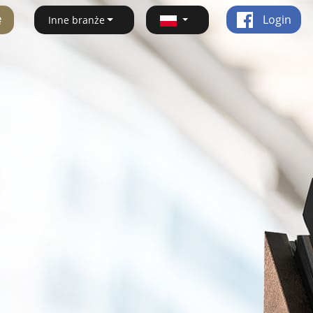
ę
Login
Inne branże