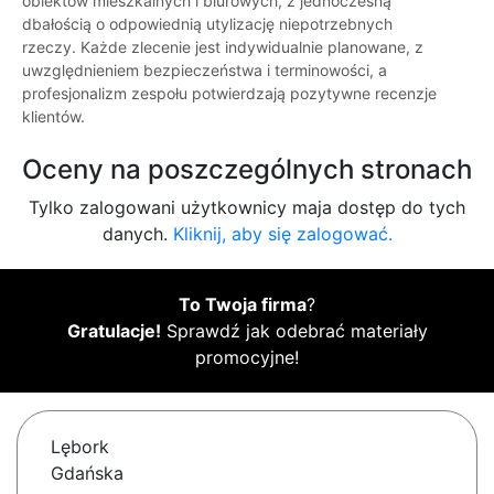
obiektów mieszkalnych i biurowych, z jednoczesną
dbałością o odpowiednią utylizację niepotrzebnych
rzeczy. Każde zlecenie jest indywidualnie planowane, z
uwzględnieniem bezpieczeństwa i terminowości, a
profesjonalizm zespołu potwierdzają pozytywne recenzje
klientów.
Oceny na poszczególnych stronach
Tylko zalogowani użytkownicy maja dostęp do tych
danych.
Kliknij, aby się zalogować.
To Twoja firma
?
Gratulacje!
Sprawdź jak odebrać materiały
promocyjne!
Lębork
Gdańska