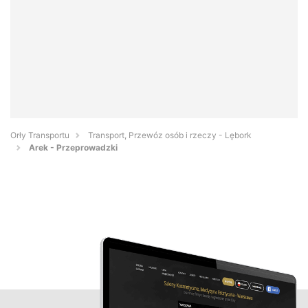
Orły Transportu
Transport, Przewóz osób i rzeczy - Lębork
Arek - Przeprowadzki