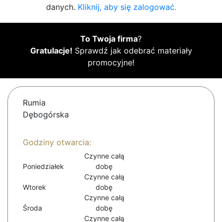
danych.
Kliknij, aby się zalogować.
To Twoja firma
?
Gratulacje!
Sprawdź jak odebrać materiały
promocyjne!
Rumia
Dębogórska
Godziny otwarcia:
Czynne całą
Poniedziałek
dobę
Czynne całą
Wtorek
dobę
Czynne całą
Środa
dobę
Czynne całą