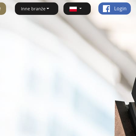
ę
Login
Inne branże