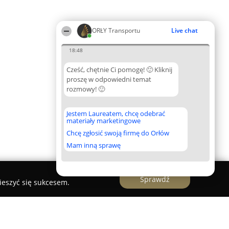
ORŁY Transportu
Live chat
18:48
Cześć, chętnie Ci pomogę! 🙂 Kliknij
proszę w odpowiedni temat
rozmowy! 🙂
Jestem Laureatem, chcę odebrać
materiały marketingowe
Chcę zgłosić swoją firmę do Orłów
Mam inną sprawę
Sprawdź
ieszyć się sukcesem.
l 609 237 260,