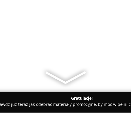
Gratulacje!
awdź już teraz jak odebrać materiały promocyjne, by móc w pełni c
y - Szczecin
D.T.Trans Usługi Transportowe i Autoholowanie Te