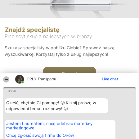
Znajdź specjalistę
Plebiscyt skupia najlepszych w branży
Szukasz specjalisty w pobliżu Ciebie? Sprawdź naszą
wyszukiwarkę. Korzystaj tylko z usług najlepszych!
Szukaj
ORŁY Transportu
Live chat
06:20
Cześć, chętnie Ci pomogę! 🙂 Kliknij proszę w
odpowiedni temat rozmowy! 🙂
Organizator plebiscytu
Plebiscyt
Kontakt
Jestem Laureatem, chcę odebrać materiały
Bright Side Solutions sp. z o.
Laureaci
Kontakt
marketingowe
o. sp. k.
Lista
ul. Ruska 22
wszystkich
Chcę zgłosić swoją firmę do Orłów
Wrocław 50-079
Laureatów