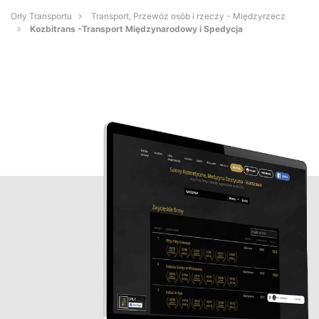
Orły Transportu
Transport, Przewóz osób i rzeczy - Międzyrzecz
Kozbitrans -Transport Międzynarodowy i Spedycja