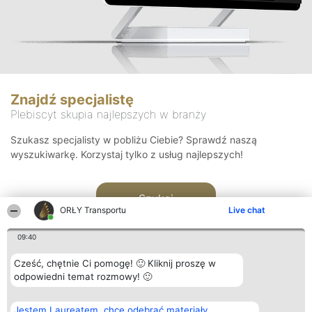
Znajdź specjalistę
Plebiscyt skupia najlepszych w branży
Szukasz specjalisty w pobliżu Ciebie? Sprawdź naszą
wyszukiwarkę. Korzystaj tylko z usług najlepszych!
Szukaj
ORŁY Transportu
Live chat
09:40
Cześć, chętnie Ci pomogę! 🙂 Kliknij proszę w
odpowiedni temat rozmowy! 🙂
Organizator plebiscytu
Plebiscyt
Kontakt
Jestem Laureatem, chcę odebrać materiały
Bright Side Solutions sp. z o.
Laureaci
Kontakt