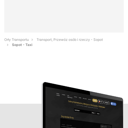
Orły Transportu
Transport, Przewóz osób i rzeczy - Sopot
Sopot - Taxi