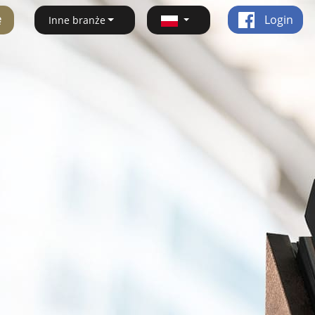
ę
Login
Inne branże