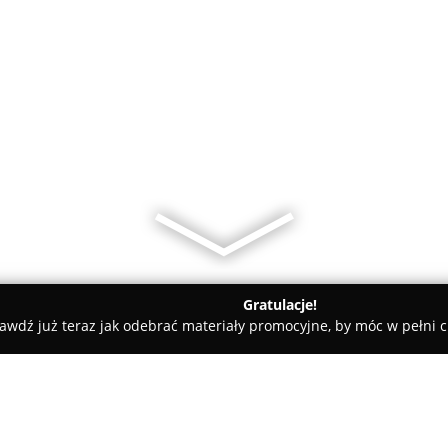
Gratulacje!
awdź już teraz jak odebrać materiały promocyjne, by móc w pełni c
zy - Poznań
Kompleksowe przeprowadzki, transport oraz prze