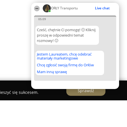
ORŁY Transportu
Live chat
05:09
Cześć, chętnie Ci pomogę! 🙂 Kliknij
proszę w odpowiedni temat
rozmowy! 🙂
Jestem Laureatem, chcę odebrać
materiały marketingowe
Chcę zgłosić swoją firmę do Orłów
Mam inną sprawę
Sprawdź
ieszyć się sukcesem.
wóz pianin - Poznań