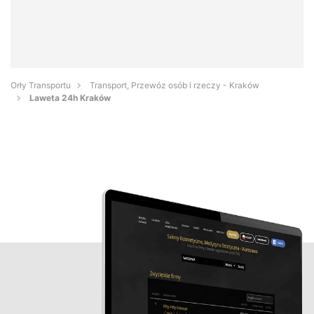
Orły Transportu
Transport, Przewóz osób i rzeczy - Kraków
Laweta 24h Kraków