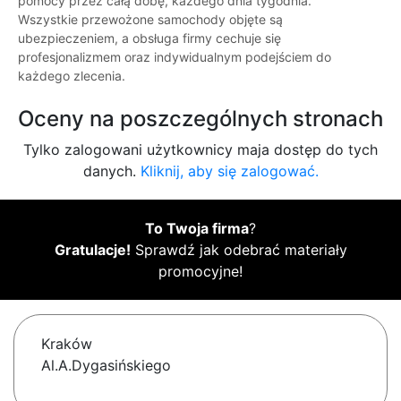
pomocy przez całą dobę, każdego dnia tygodnia.
Wszystkie przewożone samochody objęte są
ubezpieczeniem, a obsługa firmy cechuje się
profesjonalizmem oraz indywidualnym podejściem do
każdego zlecenia.
Oceny na poszczególnych stronach
Tylko zalogowani użytkownicy maja dostęp do tych
danych.
Kliknij, aby się zalogować.
To Twoja firma
?
Gratulacje!
Sprawdź jak odebrać materiały
promocyjne!
Kraków
Al.A.Dygasińskiego