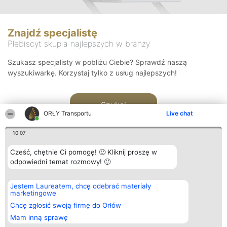
Znajdź specjalistę
Plebiscyt skupia najlepszych w branży
Szukasz specjalisty w pobliżu Ciebie? Sprawdź naszą
wyszukiwarkę. Korzystaj tylko z usług najlepszych!
Szukaj
ORŁY Transportu
Live chat
10:07
Cześć, chętnie Ci pomogę! 🙂 Kliknij proszę w
odpowiedni temat rozmowy! 🙂
Organizator plebiscytu
Plebiscyt
Kontakt
Jestem Laureatem, chcę odebrać materiały
Bright Side Solutions sp. z o.
Laureaci
Kontakt
marketingowe
o. sp. k.
Lista
ul. Ruska 22
wszystkich
Chcę zgłosić swoją firmę do Orłów
Wrocław 50-079
Laureatów
Mam inną sprawę
KRS 0000749100 | Regon
Zasady
381313360 | NIP 8943132676
Regulamin