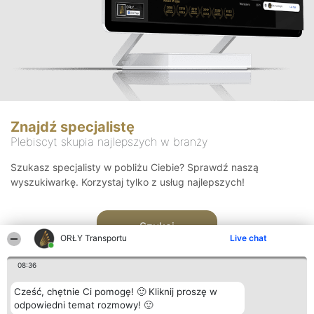
Znajdź specjalistę
Plebiscyt skupia najlepszych w branży
Szukasz specjalisty w pobliżu Ciebie? Sprawdź naszą
wyszukiwarkę. Korzystaj tylko z usług najlepszych!
Szukaj
ORŁY Transportu
Live chat
08:36
Cześć, chętnie Ci pomogę! 🙂 Kliknij proszę w
odpowiedni temat rozmowy! 🙂