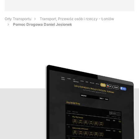
Orły Transportu
Transport, Przewóz osób i rzeczy - Łoniów
Pomoc Drogowa Daniel Jesionek