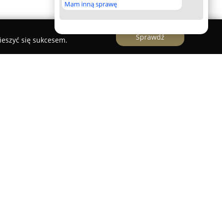
Mam inną sprawę
Sprawdź
ieszyć się sukcesem.
ującą szeroki zakres usług pomocy drogowej,
azdów na terenie Zwolenia, okolicznych
 Polski. Przedsiębiorstwo funkcjonuje przez całą
adając na potrzeby kierowców wymagających
sytuacjach awaryjnych na drodze.
obejmuje przewozy samochodów osobowych,
e maszyn rolniczych, budowlanych oraz