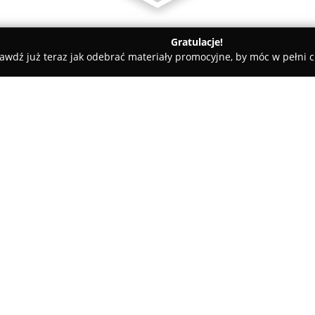
Gratulacje!
awdź już teraz jak odebrać materiały promocyjne, by móc w pełni c
y - Zwoleń
Laweta Zwoleń Holowanie Transport 24H
t 24H
O firmie:
Laweta Zwoleń
jest firmą ofer
holowania oraz transportu poj
miejscowości, jak również całej
dobę i przez cały rok, odpowi
Pokaż więcej >>
natychmiastowego wsparcia w 
Zakres usług Lawety Zwoleń 
dostawczych, motocykli, a takż