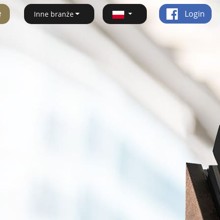
ę
Login
Inne branże