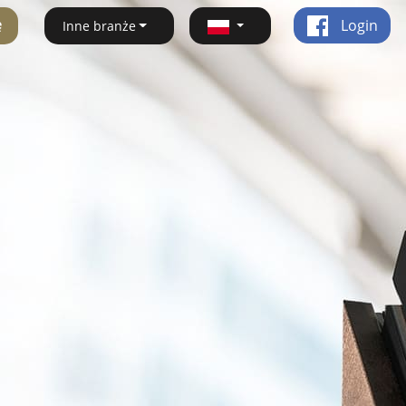
ę
Login
Inne branże