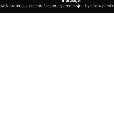
Gratulacje!
awdź już teraz jak odebrać materiały promocyjne, by móc w pełni c
zy - Łomża
Pomoc drogowa Chojnowski
O firmie:
Pomoc drogowa Chojnowski
t
nieprzerwanie od 1998 roku i 
na terenie całej Polski. Przed
samochodów osobowych, jak i 
specjalistycznych maszyn roln
rozbudowana flota gwarantują
różnych trasach oraz podczas 
Oferta obejmuje między innym
wymianę kół czy dostarczanie
drogowymi przedsiębiorstwo p