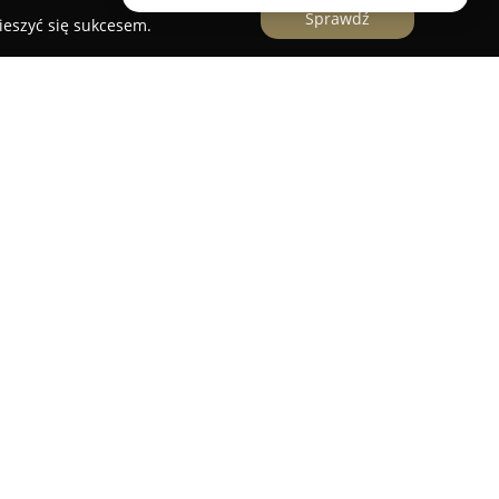
Sprawdź
ieszyć się sukcesem.
o firma z siedzibą w Łomży, działająca
oferująca szeroką gamę usług pomocy drogowej
siębiorstwo zajmuje się autoholowaniem zarówno
dostawczych, a także przewozem
iczych oraz budowlanych. Doświadczenie i
 sprawną i bezpieczną obsługę pojazdów na
transportów długodystansowych.
i wsparcie w awaryjnym otwieraniu samochodów,
 paliwa. W przypadkach związanych z wypadkami
omaga w dopełnieniu formalności