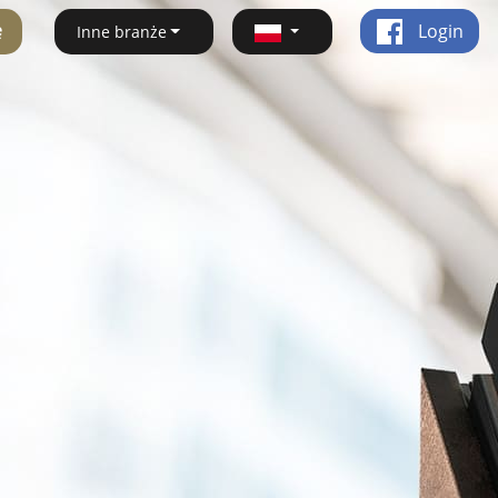
ę
Login
Inne branże