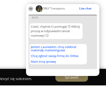
ORŁY Transportu
Live chat
07:31
Cześć, chętnie Ci pomogę! 🙂 Kliknij
proszę w odpowiedni temat
rozmowy! 🙂
Jestem Laureatem, chcę odebrać
materiały marketingowe
Chcę zgłosić swoją firmę do Orłów
Mam inną sprawę
Sprawdź
ieszyć się sukcesem.