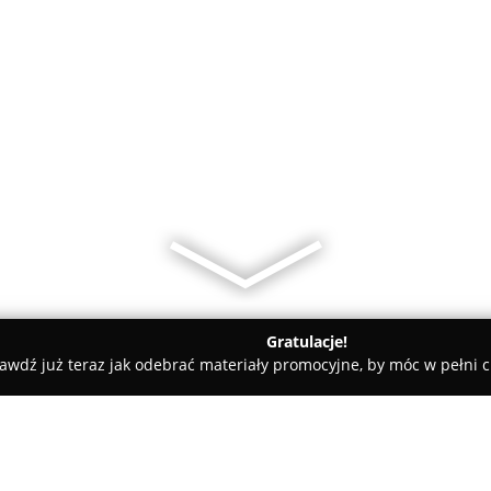
Gratulacje!
awdź już teraz jak odebrać materiały promocyjne, by móc w pełni c
y - Konstancin-Jeziorna
FAST Transport i Przeprowadzki