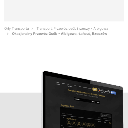
Orły Transportu
Transport, Przewóz osób i rzeczy - Albigowa
Okazjonalny Przewóz Osób - Albigowa, Łańcut, Rzeszów