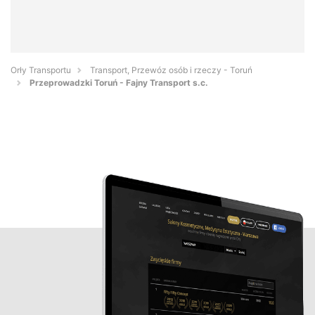
Orły Transportu
Transport, Przewóz osób i rzeczy - Toruń
Przeprowadzki Toruń - Fajny Transport s.c.