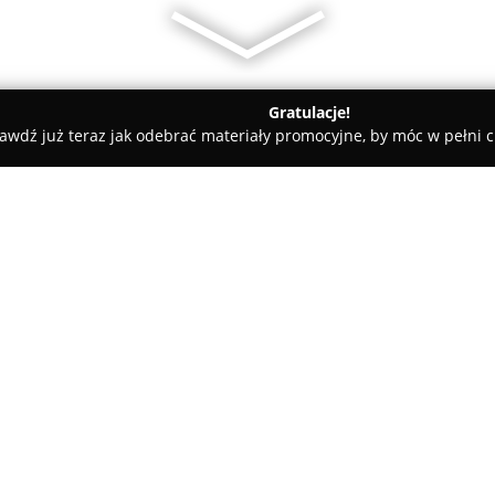
Gratulacje!
awdź już teraz jak odebrać materiały promocyjne, by móc w pełni c
zy - Kraków
tanibus.com
O firmie:
Tanibus
jest uznanym operator
się w wygodnych podróżach b
dziewięciu pasażerów. Przedsi
od 2018 roku, zyskując zaufani
Pokaż więcej >>
wysokiemu standardowi realizo
jest w Krakowie przy ul. Kalwary