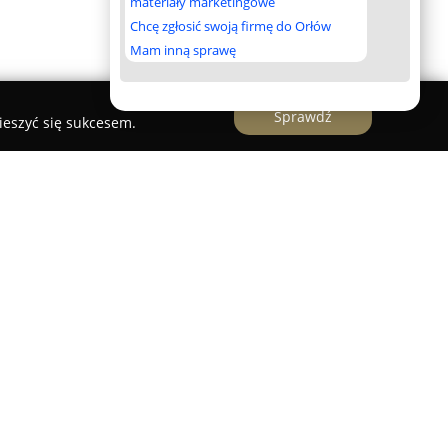
materiały marketingowe
Chcę zgłosić swoją firmę do Orłów
Mam inną sprawę
Sprawdź
ieszyć się sukcesem.
em transportu pasażerskiego, specjalizującym
usami przeznaczonymi dla maksymalnie
ębiorstwo działa na polskim rynku transportowym
e klientów dzięki profesjonalnej obsłudze oraz
wanych usług. Siedziba Tanibus zlokalizowana
jskiej 69/9.