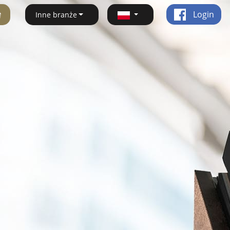
ę
Login
Inne branże