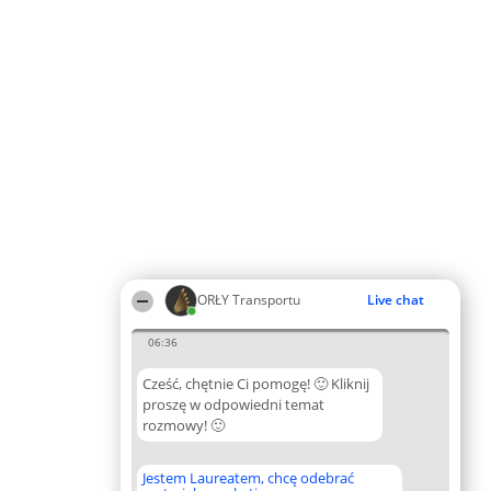
ORŁY Transportu
Live chat
06:36
Cześć, chętnie Ci pomogę! 🙂 Kliknij
proszę w odpowiedni temat
rozmowy! 🙂
Jestem Laureatem, chcę odebrać