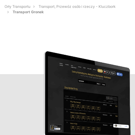
Orły Transportu
Transport, Przewóz osób i rzeczy - Kluczbork
Transport Gronek