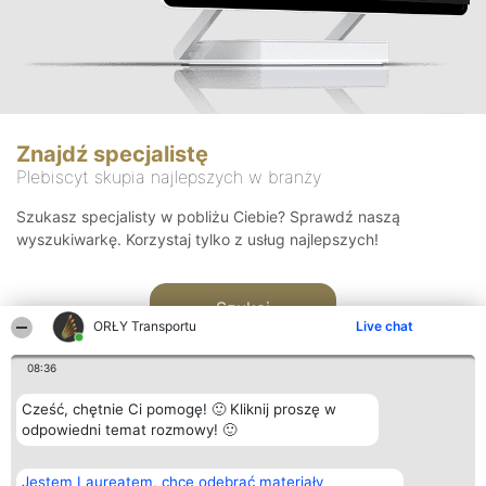
Znajdź specjalistę
Plebiscyt skupia najlepszych w branży
Szukasz specjalisty w pobliżu Ciebie? Sprawdź naszą
wyszukiwarkę. Korzystaj tylko z usług najlepszych!
Szukaj
ORŁY Transportu
Live chat
08:36
Cześć, chętnie Ci pomogę! 🙂 Kliknij proszę w
odpowiedni temat rozmowy! 🙂
Organizator plebiscytu
Plebiscyt
Kontakt
Jestem Laureatem, chcę odebrać materiały
Bright Side Solutions sp. z o.
Laureaci
Kontakt