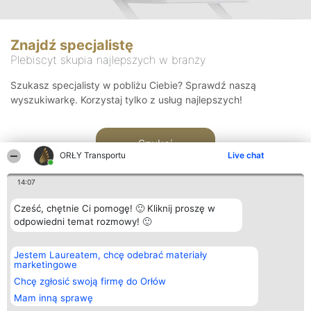
Znajdź specjalistę
Plebiscyt skupia najlepszych w branży
Szukasz specjalisty w pobliżu Ciebie? Sprawdź naszą
wyszukiwarkę. Korzystaj tylko z usług najlepszych!
Szukaj
ORŁY Transportu
Live chat
14:07
Cześć, chętnie Ci pomogę! 🙂 Kliknij proszę w
odpowiedni temat rozmowy! 🙂
Organizator plebiscytu
Plebiscyt
Kontakt
Jestem Laureatem, chcę odebrać materiały
Bright Side Solutions sp. z o.
Laureaci
Kontakt
marketingowe
o. sp. k.
Lista
ul. Ruska 22
wszystkich
Chcę zgłosić swoją firmę do Orłów
Wrocław 50-079
Laureatów
Mam inną sprawę
KRS 0000749100 | Regon
Zasady
381313360 | NIP 8943132676
Regulamin