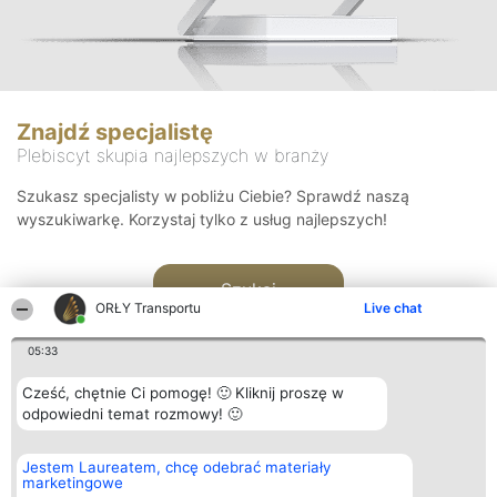
Znajdź specjalistę
Plebiscyt skupia najlepszych w branży
Szukasz specjalisty w pobliżu Ciebie? Sprawdź naszą
wyszukiwarkę. Korzystaj tylko z usług najlepszych!
Szukaj
ORŁY Transportu
Live chat
05:33
Cześć, chętnie Ci pomogę! 🙂 Kliknij proszę w
odpowiedni temat rozmowy! 🙂
Organizator plebiscytu
Plebiscyt
Kontakt
Jestem Laureatem, chcę odebrać materiały
Bright Side Solutions sp. z o.
Laureaci
Kontakt
marketingowe
o. sp. k.
Lista