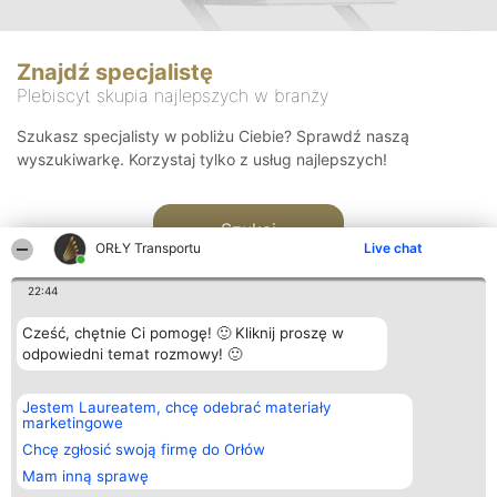
Znajdź specjalistę
Plebiscyt skupia najlepszych w branży
Szukasz specjalisty w pobliżu Ciebie? Sprawdź naszą
wyszukiwarkę. Korzystaj tylko z usług najlepszych!
Szukaj
ORŁY Transportu
Live chat
22:44
Cześć, chętnie Ci pomogę! 🙂 Kliknij proszę w
odpowiedni temat rozmowy! 🙂
Organizator plebiscytu
Plebiscyt
Kontakt
Jestem Laureatem, chcę odebrać materiały
Bright Side Solutions sp. z o.
Laureaci
Kontakt
marketingowe
o. sp. k.
Lista
ul. Ruska 22
wszystkich
Chcę zgłosić swoją firmę do Orłów
Wrocław 50-079
Laureatów
Mam inną sprawę
KRS 0000749100 | Regon
Zasady
381313360 | NIP 8943132676
Regulamin