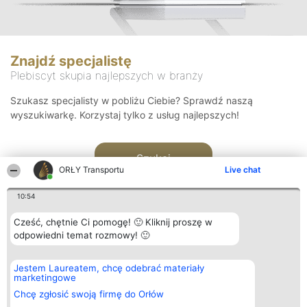
Znajdź specjalistę
Plebiscyt skupia najlepszych w branży
Szukasz specjalisty w pobliżu Ciebie? Sprawdź naszą
wyszukiwarkę. Korzystaj tylko z usług najlepszych!
Szukaj
ORŁY Transportu
Live chat
10:54
Cześć, chętnie Ci pomogę! 🙂 Kliknij proszę w
odpowiedni temat rozmowy! 🙂
Organizator plebiscytu
Plebiscyt
Kontakt
Jestem Laureatem, chcę odebrać materiały
Bright Side Solutions sp. z o.
Laureaci
Kontakt
marketingowe
o. sp. k.
Lista
ul. Ruska 22
wszystkich
Chcę zgłosić swoją firmę do Orłów
Wrocław 50-079
Laureatów