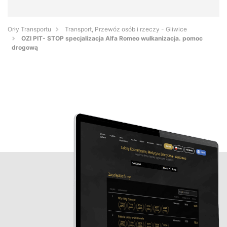
Orły Transportu
Transport, Przewóz osób i rzeczy - Gliwice
OZI PIT- STOP specjalizacja Alfa Romeo wulkanizacja. pomoc
drogową