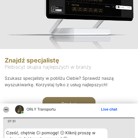
Znajdź specjalistę
Plebiscyt skupia najlepszych w branży
Szukasz specjalisty w pobliżu Ciebie? Sprawdź naszą
wyszukiwarkę. Korzystaj tylko z usług najlepszych!
Szukaj
ORŁY Transportu
Live chat
07:31
Cześć, chętnie Ci pomogę! 🙂 Kliknij proszę w