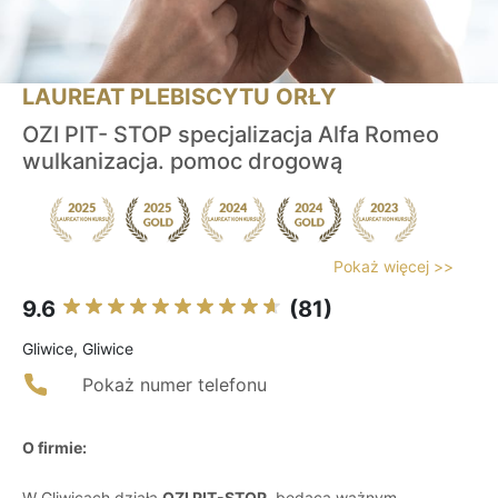
LAUREAT PLEBISCYTU ORŁY
OZI PIT- STOP specjalizacja Alfa Romeo
wulkanizacja. pomoc drogową
Pokaż więcej >>
9.6
(81)
Gliwice, Gliwice
Pokaż numer telefonu
O firmie:
W Gliwicach działa
OZI PIT-STOP
, będąca ważnym