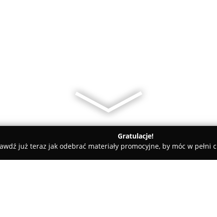
Gratulacje!
awdź już teraz jak odebrać materiały promocyjne, by móc w pełni c
y - Kościerzyna
Tusk Bogusław. Usługi transportowe konten