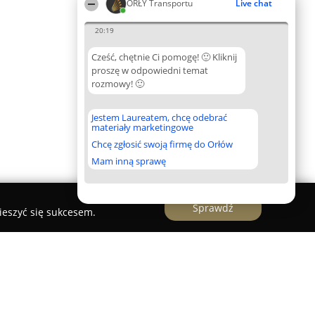
ORŁY Transportu
Live chat
20:19
Cześć, chętnie Ci pomogę! 🙂 Kliknij
proszę w odpowiedni temat
rozmowy! 🙂
Jestem Laureatem, chcę odebrać
materiały marketingowe
Chcę zgłosić swoją firmę do Orłów
Mam inną sprawę
Sprawdź
ieszyć się sukcesem.
erowe