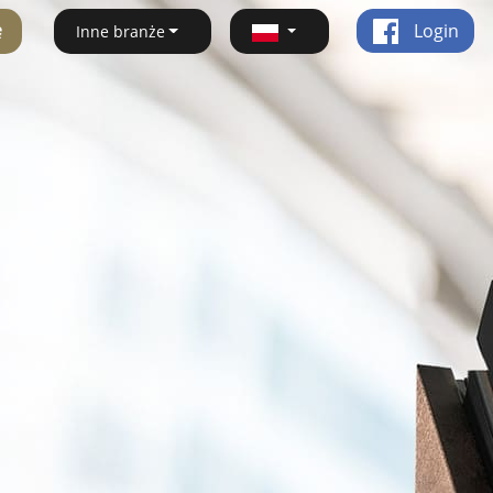
ę
Login
Inne branże