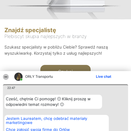
Znajdź specjalistę
Plebiscyt skupia najlepszych w branży
Szukasz specjalisty w pobliżu Ciebie? Sprawdź naszą
wyszukiwarkę. Korzystaj tylko z usług najlepszych!
Szukaj
ORŁY Transportu
Live chat
22:47
Cześć, chętnie Ci pomogę! 🙂 Kliknij proszę w
odpowiedni temat rozmowy! 🙂
Organizator plebiscytu
Plebiscyt
Kontakt
Jestem Laureatem, chcę odebrać materiały
Bright Side Solutions sp. z o.
Laureaci
Kontakt
marketingowe
o. sp. k.
Lista
ul. Ruska 22
wszystkich
Chcę zgłosić swoją firmę do Orłów