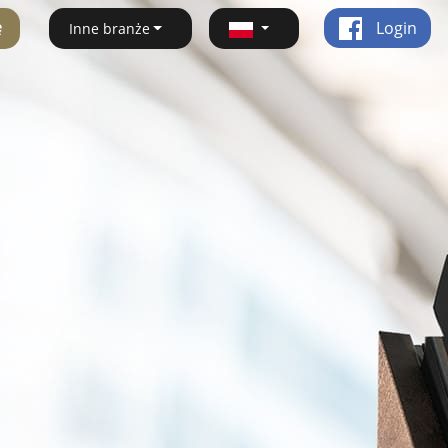
ę
Login
Inne branże