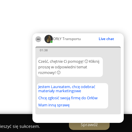
ORŁY Transportu
Live chat
01:38
Cześć, chętnie Ci pomogę! 🙂 Kliknij
proszę w odpowiedni temat
rozmowy! 🙂
Jestem Laureatem, chcę odebrać
materiały marketingowe
Chcę zgłosić swoją firmę do Orłów
Mam inną sprawę
Sprawdź
ieszyć się sukcesem.