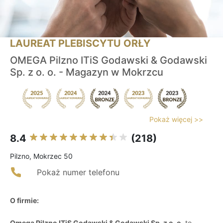
LAUREAT PLEBISCYTU ORŁY
OMEGA Pilzno ITiS Godawski & Godawski
Sp. z o. o. - Magazyn w Mokrzcu
Pokaż więcej >>
8.4
(218)
Pilzno, Mokrzec 50
Pokaż numer telefonu
O firmie:
Omega Pilzno ITiS Godawski & Godawski Sp. z o. o.
to