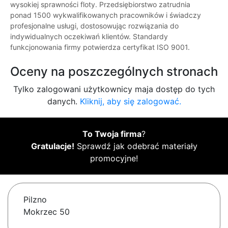
wysokiej sprawności floty. Przedsiębiorstwo zatrudnia
ponad 1500 wykwalifikowanych pracowników i świadczy
profesjonalne usługi, dostosowując rozwiązania do
indywidualnych oczekiwań klientów. Standardy
funkcjonowania firmy potwierdza certyfikat ISO 9001.
Oceny na poszczególnych stronach
Tylko zalogowani użytkownicy maja dostęp do tych
danych.
Kliknij, aby się zalogować.
To Twoja firma
?
Gratulacje!
Sprawdź jak odebrać materiały
promocyjne!
Pilzno
Mokrzec 50