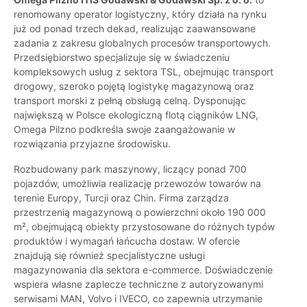
renomowany operator logistyczny, który działa na rynku
już od ponad trzech dekad, realizując zaawansowane
zadania z zakresu globalnych procesów transportowych.
Przedsiębiorstwo specjalizuje się w świadczeniu
kompleksowych usług z sektora TSL, obejmując transport
drogowy, szeroko pojętą logistykę magazynową oraz
transport morski z pełną obsługą celną. Dysponując
największą w Polsce ekologiczną flotą ciągników LNG,
Omega Pilzno podkreśla swoje zaangażowanie w
rozwiązania przyjazne środowisku.
Rozbudowany park maszynowy, liczący ponad 700
pojazdów, umożliwia realizację przewozów towarów na
terenie Europy, Turcji oraz Chin. Firma zarządza
przestrzenią magazynową o powierzchni około 190 000
m², obejmującą obiekty przystosowane do różnych typów
produktów i wymagań łańcucha dostaw. W ofercie
znajdują się również specjalistyczne usługi
magazynowania dla sektora e-commerce. Doświadczenie
wspiera własne zaplecze techniczne z autoryzowanymi
serwisami MAN, Volvo i IVECO, co zapewnia utrzymanie