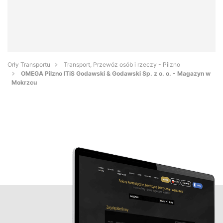
Orły Transportu
Transport, Przewóz osób i rzeczy - Pilzno
OMEGA Pilzno ITiS Godawski & Godawski Sp. z o. o. - Magazyn w
Mokrzcu